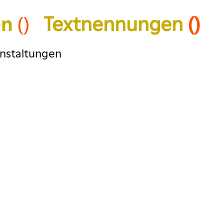
en
()
Textnennungen
()
anstaltungen