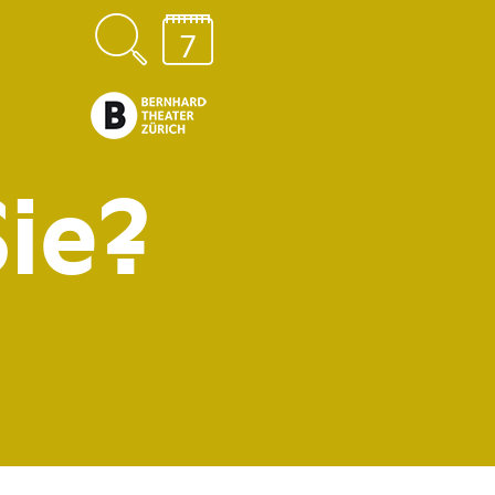
7
ie?