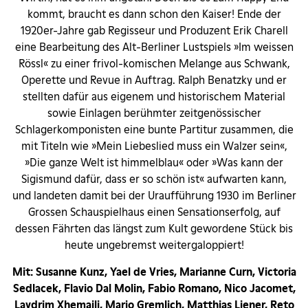
kommt, braucht es dann schon den Kaiser! Ende der
1920er-Jahre gab Regisseur und Produzent Erik Charell
eine Bearbeitung des Alt-Berliner Lustspiels »Im weissen
Rössl« zu einer frivol-komischen Melange aus Schwank,
Operette und Revue in Auftrag. Ralph Benatzky und er
stellten dafür aus eigenem und historischem Material
sowie Einlagen berühmter zeitgenössischer
Schlagerkomponisten eine bunte Partitur zusammen, die
mit Titeln wie »Mein Liebeslied muss ein Walzer sein«,
»Die ganze Welt ist himmelblau« oder »Was kann der
Sigismund dafür, dass er so schön ist« aufwarten kann,
und landeten damit bei der Uraufführung 1930 im Berliner
Grossen Schauspielhaus einen Sensationserfolg, auf
dessen Fährten das längst zum Kult gewordene Stück bis
heute ungebremst weitergaloppiert!
Mit: Susanne Kunz, Yael de Vries, Marianne Curn, Victoria
Sedlacek, Flavio Dal Molin, Fabio Romano, Nico Jacomet,
Lavdrim Xhemaili, Mario Gremlich, Matthias Liener, Reto