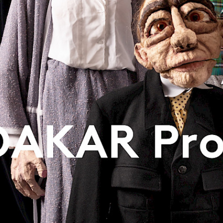
Oliver Polak
ainment
skerville
ohnny Armstrong
 Lokomotivführer
sung Äxgüsi
iläums-Gala
chez Bernhard
itry Kharatyan