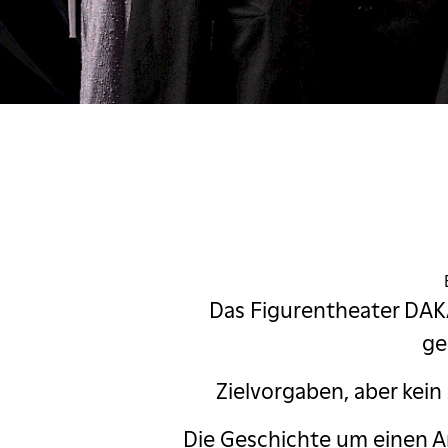
ascha Korf
c Comedy Festival
estival
Margaret Cho
Massimo
zio & Fabrizio
Das Figurentheater DAKA
d im Pfarrhaus
ge
ngekündigt
Zielvorgaben, aber kein 
My fair Lady
Die Geschichte um einen An