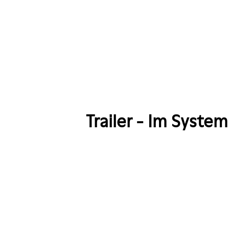
xed Show
ble Show
le Show Redpack
Comedy Tour
an Mickisch
Trailer - Im System
Stephan Sulke
 Gala Benefizevent
s!
SwissTour
ings - Invitation