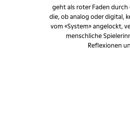
r
Oleg Mityaev
geht als roter Faden durch
die, ob analog oder digital
tric Heizmann
vom «System» angelockt, v
ys meets Purcell
menschliche Spielerinn
Reflexionen un
Rebellcomedy
Salim Samatou
Sgt. Pepper
 Go Wrong
ka
Rob Spence
ägeli ab