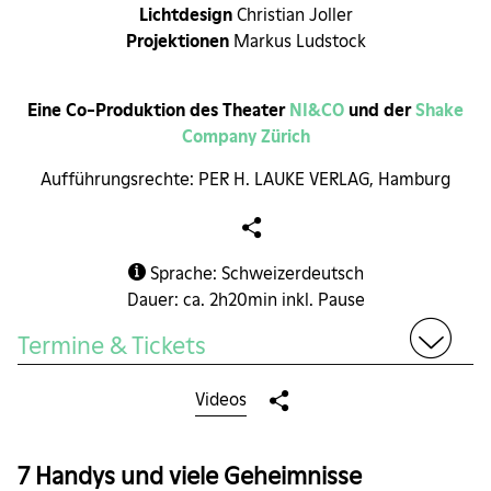
Lichtdesign
Christian Joller
Projektionen
Markus Ludstock
Eine Co-Produktion des Theater
NI&CO
und der
Shake
Company Z
ü
rich
Aufführungsrechte: PER H. LAUKE VERLAG, Hamburg
Sprache: Schweizerdeutsch
Dauer: ca. 2h20min inkl. Pause
Termine & Tickets
Videos
September 2026
Das perfekte Geheimnis
09
Mi
Sep
7 Handys und viele Geheimnisse
Sieben Freunde. Sieben Handys. Ein
19.30