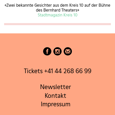
Desaster.
«Zwei bekannte Gesichter aus dem Kreis 10 auf der Bühne
Erhältlich
des Bernhard Theaters»
Stadtmagazin Kreis 10
CHF 49 - 79
Oktober 2026
Das perfekte Geheimnis
07
Mi
Okt
Sieben Freunde. Sieben Handys. Ein
19.30
Desaster.
Tickets +41 44 268 66 99
Erhältlich
CHF 49 - 79
Newsletter
Kontakt
Das perfekte Geheimnis
08
Do
Okt
Impressum
Sieben Freunde. Sieben Handys. Ein
19.30
Desaster.