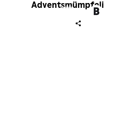
Adventsmümpfeli
ch