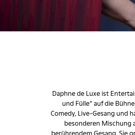
ascha Korf
c Comedy Festival
estival
D
Margaret Cho
Massimo
zio & Fabrizio
Daphne de Luxe ist Entertai
d im Pfarrhaus
und Fülle“ auf die Bühn
ngekündigt
Comedy, Live-Gesang und ha
besonderen Mischung aus
My fair Lady
berührendem Gesang. Sie gre