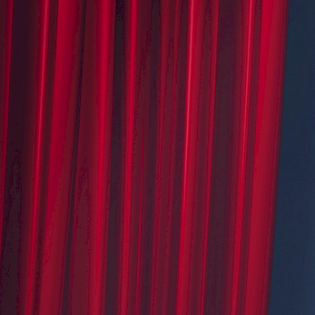
zial
Cabaret
walkers
ne Leiche
Yanar
CoroVivo
gute Soldat Švejk
l Kawusi
ster and the Myth
m Wunderland
nna Spiry