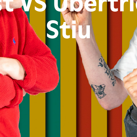
t VS Übertr
Stiu