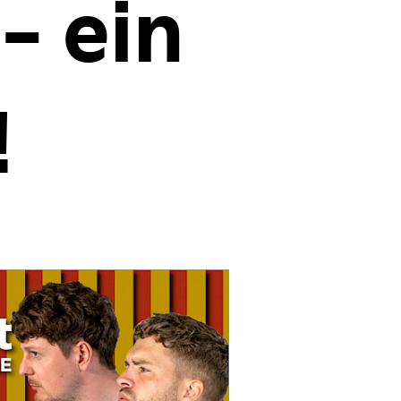
- ein
!