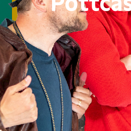
Pottcas
Oliver Polak
ainment
skerville
ohnny Armstrong
 Lokomotivführer
sung Äxgüsi
iläums-Gala
chez Bernhard
itry Kharatyan