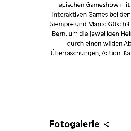
epischen Gameshow mit f
r
Oleg Mityaev
interaktiven Games bei den
tric Heizmann
Siempre und Marco Güschä Gu
Bern, um die jeweiligen He
ys meets Purcell
durch einen wilden Abe
Rebellcomedy
Überraschungen, Action, Kam
Salim Samatou
Sgt. Pepper
 Go Wrong
ka
Rob Spence
Fotogalerie
ägeli ab