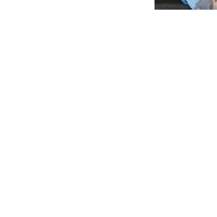
io
Walti Dux
Die Zauberorgel
 Agnetha
us Lönneberga
t in Hongkong
SCHENsKIND
erdorfoper
 Mann
BLISS
il schnädered