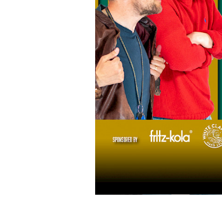
lplanpräsentation
erger
mbastic
r Wunschpunsch
NZZ unplugged
debatte
 on Tour
 on Tour
batte