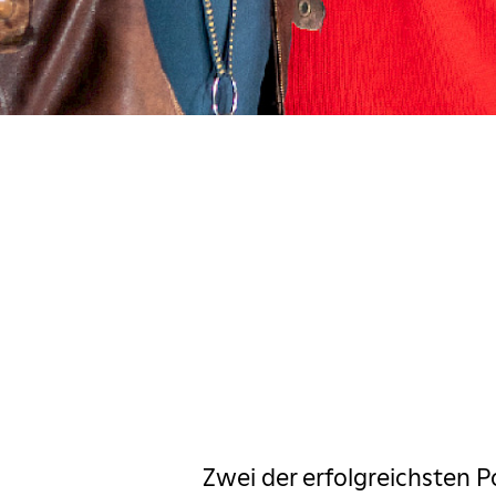
ascha Korf
c Comedy Festival
estival
Pottcas
Margaret Cho
Massimo
zio & Fabrizio
d im Pfarrhaus
ngekündigt
My fair Lady
Zwei der erfolgreichsten Po