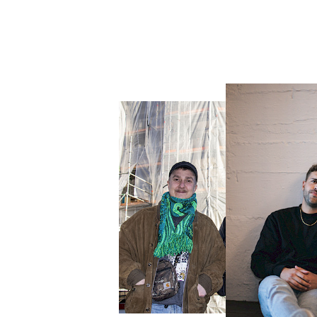
xed Show
ble Show
le Show Redpack
Comedy Tour
an Mickisch
Stephan Sulke
 Gala Benefizevent
s!
SwissTour
ings - Invitation